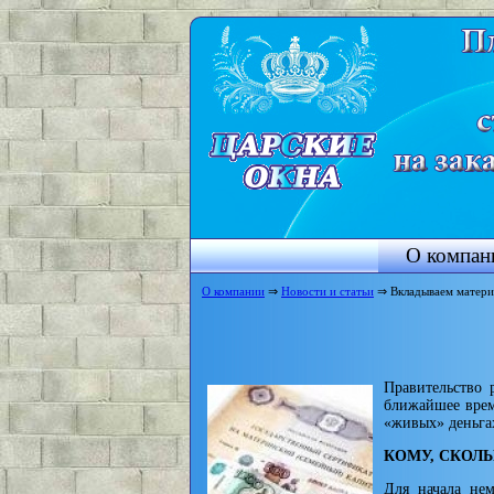
О компан
О компании
⇒
Новости и статьи
⇒ Вкладываем материн
Правительство 
ближайшее время
«живых» деньгах
КОМУ, СКОЛЬ
Для начала нем