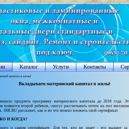
ии
Каталог
Услуги
Контакты
Се
ский капитал в жильё
Вкладываем материнский капитал в жильё
решило продлить программу материнского капитала до 2018 года. Это
 появится второй ребенок, смогут рас­считывать почти на пол миллиона
. IRR.RU расскажет, как и во что можно вложить свой сертификат.
КО И КОГДА?
ного о самом сертификате. Для тех, кто не знает - его выдают з