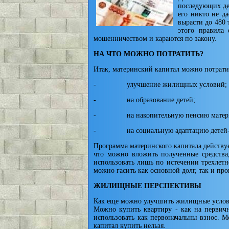
последующих дет
его никто не да
вырасти до 480 
этого правила 
мошенничеством и караются по закону.
НА ЧТО МОЖНО ПОТРАТИТЬ?
Итак, материнский капитал можно потрати
- улучшение жилищных условий;
- на образование детей;
- на накопительную пенсию матер
- на социальную адаптацию детей-инва
Программа материнского капитала действуе
что можно вложить полученные средства
использовать лишь по истечении трехлетн
можно га­сить как основной долг, так и пр
ЖИЛИЩНЫЕ ПЕРСПЕКТИВЫ
Как еще можно улучшить жилищные условия
Можно купить квартиру - как на первичн
использовать как первоначальны взнос. М
капитал купить нельзя.