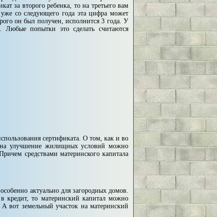
ат за второго ребенка, то на третьего вам
 уже со следующего го­да эта цифра может
орого он был получен, исполнится 3 года. У
. Любые по­пытки это сделать считаются
­пользования сертификата. О том, как и во
л на улучшение жилищных ус­ловий можно
 Причем средствами материнского капитала
особенно актуально для загородных домов.
в кредит, то материнский ка­питал можно
. А вот земельный участок на материнский