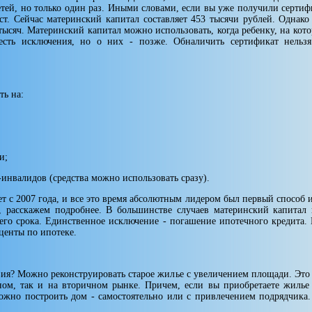
ей, но только один раз. Иными словами, если вы уже получили сертифик
ст. Сейчас материнский капитал составляет 453 тысячи рублей. Однако
тысяч. Материнский ка­питал можно использовать, когда ребенку, на кот
есть исключения, но о них - позже. Обналичить сертификат нельзя
ть на:
и;
лидов (средства можно использовать сразу).
т с 2007 года, и все это время абсолютным лидером был первый способ ис
, расскажем подробнее. В большинст­ве случаев материнский капита
его срока. Единственное исключение - погашение ипотечного кре­дита.
оценты по ипотеке.
? Можно ре­конструировать старое жилье с увеличением площади. Это 
ом, так и на вторичном рынке. При­чем, если вы приобретаете жилье 
ожно построить дом - самостоятельно или с привлечением подряд­чика