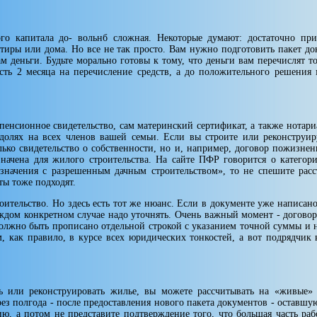
ого капитала до- вольнб сложная. Некоторые думают: достаточно при
артиры или дома. Но все не так просто. Вам нужно подготовить пакет д
м день­ги. Будьте морально готовы к тому, что деньги вам перечислят т
сть 2 месяца на перечисление средств, а до положительного решения 
пенсионное свидетельство, сам материнский сертификат, а также нота­риа
долях на всех членов вашей семьи. Если вы строите или реконструиру
ько свидетельство о собственности, но и, например, дого­вор пожизне
значена для жилого строительства. На сайте ПФР говорится о категор
значения с разрешенным дачным строительством», то не спешите расс
ты тоже подходят.
оительство. Но здесь есть тот же нюанс. Если в документе уже написан
каждом конкретном случае надо уточнять. Очень важный момент - договор
 должно быть прописано отдельной строкой с указанием точ­ной суммы и 
, как правило, в курсе всех юридических тонкостей, а вот подрядчик 
ь или реконстру­ировать жилье, вы можете рассчитывать на «живые» 
ез полгода - после предоставления нового па­кета документов - оставшую
ю, а по­том не представите подтверждение того, что большая часть ра