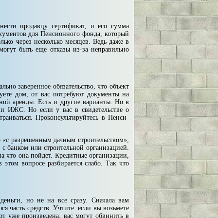
нести продавцу сертификат, и его сумма
окументов для Пенсионного фонда, который
олько через несколько месяцев. Ведь даже в
могут быть еще отказы из-за неправильно
льно заверенное обязательство, что объект
ете дом, от вас по­требуют документы на
нной аренды. Есть и другие варианты. Но в
ии ИЖС. Но если у вас в свидетельстве о
траиваться. Проконсультируйтесь в Пенси­
о
«
с
разрешенным дачным строительством»,
 с банком или строитель­ной организацией.
на что она пойдет. Кредитные организации,
в этом вопросе разбирается слабо. Так что
деньги, но не на все сразу. Сначала вам
ся часть средств. Учтите: если вы возьмете
бот уже произведена, вас могут обвинить в