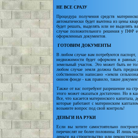
НЕ ВСЕ СРАЗУ
Процедура получения средств материнск
автоматически будет выч­тена из цены кв
будет решать, выделять или не выделять ва
случае поло­жительного решения у ПФР е
оформленных документов.
ГОТОВИМ ДОКУМЕНТЫ
В любом случае вам потребуются паспорт, 
недвижимо­сти будет оформлен в равных 
земельный участок. Это может быть не тол
лю­бом случае земля должна быть предна
собственности написано «земли сельхозна
онном фонде - как правило, такие докумен
Также от вас потребуют разрешение на стр
этого может оказать­ся достаточно. Но в 
Все, что касается материнского капитала,
кото­рые работают с материнским капталом
возьмите вопрос под свой конт­роль!
ДЕНЬГИ НА РУКИ
Если вы хотите самостоятельно построит
перечислят не более полови­ны. И лишь чер
деньги на строительство или реконструкци