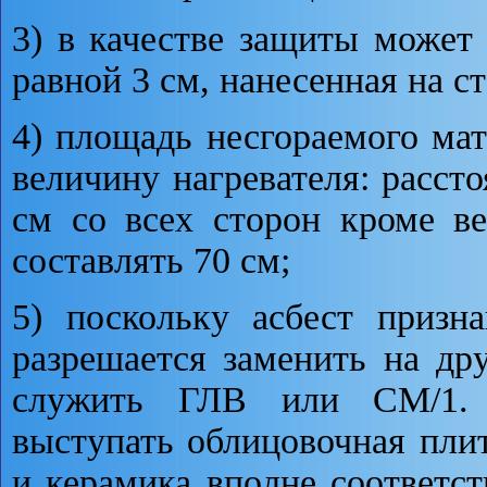
3) в качестве защиты может
равной 3 см, нанесенная на ст
4) площадь несгораемого ма
величину нагревателя: расст
см со всех сторон кроме в
составлять 70 см;
5) поскольку асбест призн
разрешается заменить на др
служить ГЛВ или СМ/1. 
выступать облицовочная плит
и керамика вполне соответс