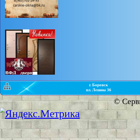
г. Боровск
пл. Ленина 36
©
Серв